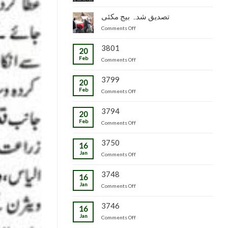
جاپانی
سٹاک
شدہ
پھل
وجاہت
تصدیق شدہ بیج مکئی
پنیریوں
کی
رشید
کی
on
Comments Off
پیوندکاری
بیگ
زمینداران
تصدیق
کا
کو
شدہ
3801
دورہ
ترسیل
20
بیج
چڑکپورہ
Feb
on
Comments Off
مکئی
3799
20
Feb
on
Comments Off
3794
20
Feb
on
Comments Off
3750
16
Jan
on
Comments Off
3748
16
Jan
on
Comments Off
3746
16
Jan
on
Comments Off