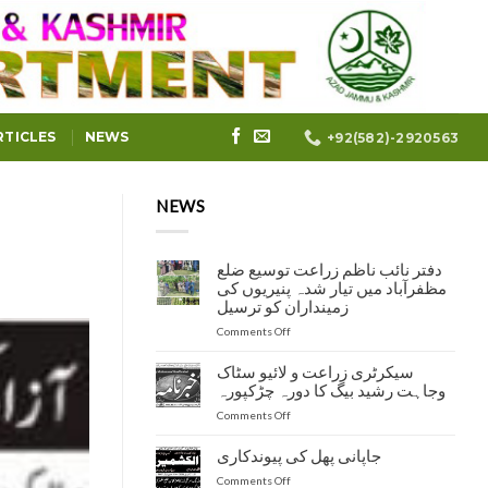
RTICLES
NEWS
+92(582)-2920563
NEWS
دفتر نائب ناظم زراعت توسیع ضلع
مظفرآباد میں تیار شدہ پنیریوں کی
زمینداران کو ترسیل
on
Comments Off
دفتر
نائب
سیکرٹری زراعت و لائیو سٹاک
ناظم
وجاہت رشید بیگ کا دورہ چڑکپورہ
زراعت
on
Comments Off
توسیع
سیکرٹری
ضلع
زراعت
مظفرآباد
جاپانی پھل کی پیوندکاری
و
میں
on
Comments Off
لائیو
تیار