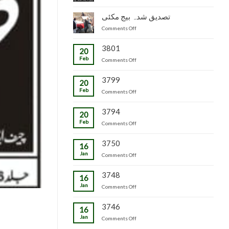
جاپانی
سٹاک
شدہ
پھل
وجاہت
تصدیق شدہ بیج مکئی
پنیریوں
کی
رشید
کی
on
Comments Off
پیوندکاری
بیگ
زمینداران
تصدیق
کا
کو
شدہ
3801
دورہ
ترسیل
20
بیج
چڑکپورہ
Feb
on
Comments Off
مکئی
3799
20
Feb
on
Comments Off
3794
20
Feb
on
Comments Off
3750
16
Jan
on
Comments Off
3748
16
Jan
on
Comments Off
3746
16
Jan
on
Comments Off