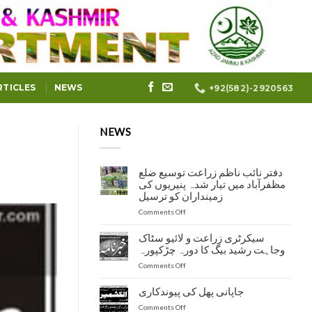
RTICLES
NEWS
+92(582)-2920563
NEWS
دفتر نائب ناظم زراعت توسیع ضلع
مظفرآباد میں تیار شدہ پنیریوں کی
زمینداران کو ترسیل
on
Comments Off
دفتر
نائب
سیکرٹری زراعت و لائیو سٹاک
ناظم
وجاہت رشید بیگ کا دورہ چڑکپورہ
زراعت
on
Comments Off
توسیع
سیکرٹری
ضلع
زراعت
مظفرآباد
جاپانی پھل کی پیوندکاری
و
میں
on
Comments Off
لائیو
تیار