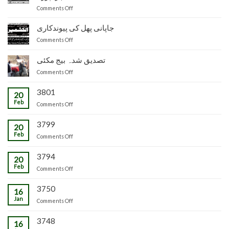
زراعت
on
Comments Off
توسیع
سیکرٹری
ضلع
زراعت
جاپانی پھل کی پیوندکاری
مظفرآباد
و
میں
on
Comments Off
لائیو
تیار
جاپانی
سٹاک
شدہ
پھل
تصدیق شدہ بیج مکئی
وجاہت
پنیریوں
کی
رشید
کی
on
Comments Off
پیوندکاری
بیگ
زمینداران
تصدیق
کا
کو
شدہ
3801
20
دورہ
ترسیل
بیج
Feb
چڑکپورہ
on
Comments Off
مکئی
3799
20
Feb
on
Comments Off
3794
20
Feb
on
Comments Off
3750
16
Jan
on
Comments Off
3748
16