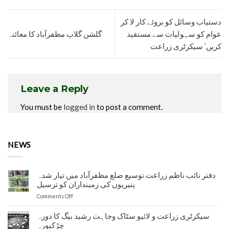
دستیاب وسائل کو بروئے کار لا کر
عوام کو سہولیات سے مستفید
گلشن گلاب مظفرآباد کا معائنہ
کریں’ سیکرٹری زراعت
Leave a Reply
You must be
logged in
to post a comment.
NEWS
دفتر نائب ناظم زراعت توسیع ضلع مظفرآباد میں تیار شدہ
پنیریوں کی زمینداران کو ترسیل
on
Comments Off
دفتر
نائب
سیکرٹری زراعت و لائیو سٹاک وجاہت رشید بیگ کا دورہ
ناظم
چڑکپورہ