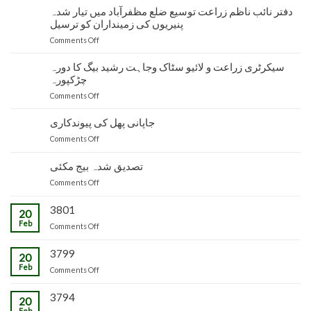
دفتر نائب ناظم زراعت توسیع ضلع مظفرآباد میں تیار شدہ
پنیریوں کی زمینداران کو ترسیل
on
Comments Off
دفتر
نائب
سیکرٹری زراعت و لائیو سٹاک وجاہت رشید بیگ کا دورہ
ناظم
چڑکپورہ
زراعت
on
Comments Off
توسیع
سیکرٹری
ضلع
زراعت
جاپانی پھل کی پیوندکاری
مظفرآباد
و
میں
on
Comments Off
لائیو
تیار
جاپانی
سٹاک
شدہ
پھل
تصدیق شدہ بیج مکئی
وجاہت
پنیریوں
کی
رشید
کی
on
Comments Off
پیوندکاری
بیگ
زمینداران
تصدیق
کا
کو
شدہ
3801
20
دورہ
ترسیل
بیج
Feb
چڑکپورہ
on
Comments Off
مکئی
3799
20
Feb
on
Comments Off
3794
20
Feb