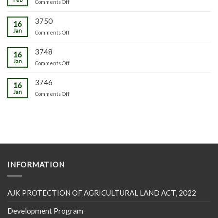
on
Comments Off
3750
16
Jan
on
Comments Off
3748
16
Jan
on
Comments Off
3746
16
Jan
on
Comments Off
INFORMATION
AJK PROTECTION OF AGRICULTURAL LAND ACT, 2022
Development Program