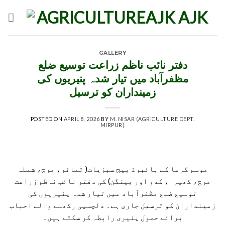
Skip
to
content
GALLERY
دفتر نائب ناظم زراعت توسیع ضلع
مظفرآباد میں تیار شدہ پنیریوں کی
زمینداران کو ترسیل
POSTED ON
APRIL 8, 2026
BY
M. NISAR (AGRICULTURE DEPT.
MIRPUR)
موسم گرما کے ہائبرڈ بیج سبزیات( ٹماٹر، مرچ، شملہ
مرچ، کھیرا، کدو اور بینگن) کی دفتر نائب ناظم زراعت
توسیع ضلع مظفرآباد میں تیار شدہ پنیریوں کی
زمینداران کو ترسیل جاری ہے۔ دلچسپی رکھنے والے احباب
برائے حصول پنیری رابطہ کر سکتے ہیں۔