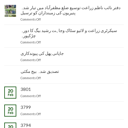
دفتر نائب ناظم زراعت توسیع ضلع مظفرآباد میں تیار شدہ
پنیریوں کی زمینداران کو ترسیل
on
Comments Off
دفتر
نائب
سیکرٹری زراعت و لائیو سٹاک وجاہت رشید بیگ کا دورہ
ناظم
چڑکپورہ
زراعت
on
Comments Off
توسیع
سیکرٹری
ضلع
زراعت
جاپانی پھل کی پیوندکاری
مظفرآباد
و
میں
on
Comments Off
لائیو
تیار
جاپانی
سٹاک
شدہ
پھل
تصدیق شدہ بیج مکئی
وجاہت
پنیریوں
کی
رشید
کی
on
Comments Off
پیوندکاری
بیگ
زمینداران
تصدیق
کا
کو
شدہ
3801
20
دورہ
ترسیل
بیج
Feb
چڑکپورہ
on
Comments Off
مکئی
3799
20
Feb
on
Comments Off
3794
20