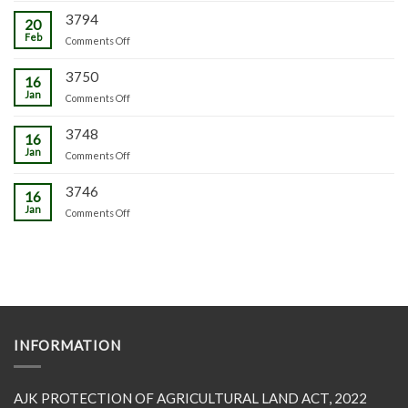
3794
20
Feb
on
Comments Off
3750
16
Jan
on
Comments Off
3748
16
Jan
on
Comments Off
3746
16
Jan
on
Comments Off
INFORMATION
AJK PROTECTION OF AGRICULTURAL LAND ACT, 2022