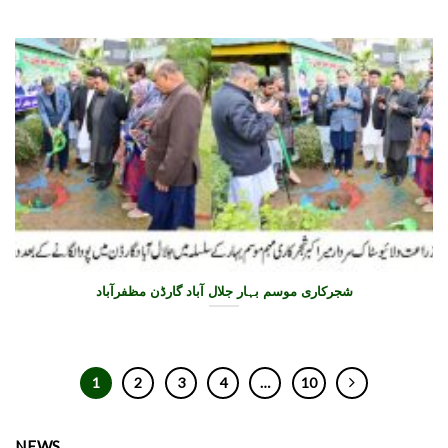
شجرکاری موسم بہار جلال آباد گارڈن مظفرآباد
1
2
3
4
…
10
NEWS