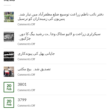
دفتر نائب ناظم زراعت توسیع ضلع مظفرآباد میں تیار شدہ
پنیریوں کی زمینداران کو ترسیل
on
Comments Off
دفتر
نائب
سیکرٹری زراعت و لائیو سٹاک وجاہت رشید بیگ کا دورہ
ناظم
چڑکپورہ
زراعت
on
Comments Off
توسیع
سیکرٹری
ضلع
زراعت
جاپانی پھل کی پیوندکاری
مظفرآباد
و
میں
on
Comments Off
لائیو
تیار
جاپانی
سٹاک
شدہ
پھل
تصدیق شدہ بیج مکئی
وجاہت
پنیریوں
کی
رشید
کی
on
Comments Off
پیوندکاری
بیگ
زمینداران
تصدیق
کا
کو
شدہ
3801
20
دورہ
ترسیل
بیج
Feb
چڑکپورہ
on
Comments Off
مکئی
3799
20
Feb
on
Comments Off