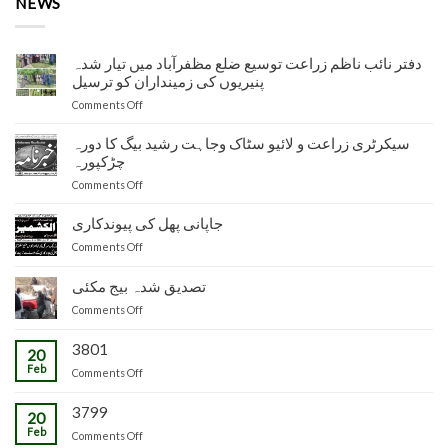
NEWS
دفتر نائب ناظم زراعت توسیع ضلع مظفرآباد میں تیار شدہ
پنیریوں کی زمینداران کو ترسیل
on
Comments Off
دفتر
نائب
سیکرٹری زراعت و لائیو سٹاک وجاہت رشید بیگ کا دورہ
ناظم
چڑکپورہ
زراعت
on
Comments Off
توسیع
سیکرٹری
ضلع
زراعت
جاپانی پھل کی پیوندکاری
مظفرآباد
و
میں
on
Comments Off
لائیو
تیار
جاپانی
سٹاک
شدہ
پھل
تصدیق شدہ بیج مکئی
وجاہت
پنیریوں
کی
رشید
کی
on
Comments Off
پیوندکاری
بیگ
زمینداران
تصدیق
کا
کو
شدہ
3801
20
دورہ
ترسیل
بیج
Feb
چڑکپورہ
on
Comments Off
مکئی
3799
20
Feb
on
Comments Off