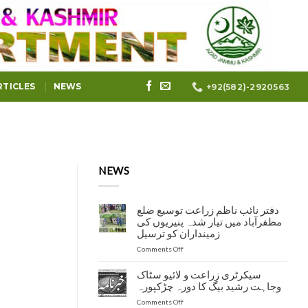
RTICLES
NEWS
+92(582)-2920563
NEWS
دفتر نائب ناظم زراعت توسیع ضلع
مظفرآباد میں تیار شدہ پنیریوں کی
زمینداران کو ترسیل
on
Comments Off
دفتر
نائب
سیکرٹری زراعت و لائیو سٹاک
ناظم
وجاہت رشید بیگ کا دورہ چڑکپورہ
زراعت
on
Comments Off
توسیع