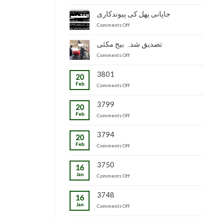
سیکرٹری
ضلع
زراعت
مظفرآباد
جاپانی پھل کی پیوندکاری
و
میں
on
Comments Off
لائیو
تیار
جاپانی
سٹاک
شدہ
پھل
وجاہت
تصدیق شدہ بیج مکئی
پنیریوں
کی
رشید
کی
on
Comments Off
پیوندکاری
بیگ
زمینداران
تصدیق
کا
کو
شدہ
3801
دورہ
ترسیل
20
بیج
چڑکپورہ
Feb
on
Comments Off
مکئی
3799
20
Feb
on
Comments Off
3794
20
Feb
on
Comments Off
3750
16
Jan
on
Comments Off
3748
16
Jan
on
Comments Off