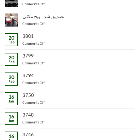
و
میں
on
Comments Off
لائیو
تیار
جاپانی
سٹاک
شدہ
پھل
تصدیق شدہ بیج مکئی
وجاہت
پنیریوں
کی
رشید
کی
on
Comments Off
پیوندکاری
بیگ
زمینداران
تصدیق
کا
کو
شدہ
3801
20
دورہ
ترسیل
بیج
Feb
چڑکپورہ
on
Comments Off
مکئی
3799
20
Feb
on
Comments Off
3794
20
Feb
on
Comments Off
3750
16
Jan
on
Comments Off
3748
16
Jan
on
Comments Off
3746
16