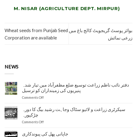
M. NISAR (AGRICULTURE DEPT. MIRPUR)
Wheat seeds from Punjab Seed
بوائز پوسٹ گریجویٹ کالج باغ میں
Corporation are available
زرعی نمائش
NEWS
دفتر نائب ناظم زراعت توسیع ضلع مظفرآباد میں تیار شدہ
پنیریوں کی زمینداران کو ترسیل
on
Comments Off
دفتر
نائب
سیکرٹری زراعت و لائیو سٹاک وجاہت رشید بیگ کا دورہ
ناظم
چڑکپورہ
زراعت
on
Comments Off
توسیع
سیکرٹری
ضلع
زراعت
جاپانی پھل کی پیوندکاری
مظفرآباد