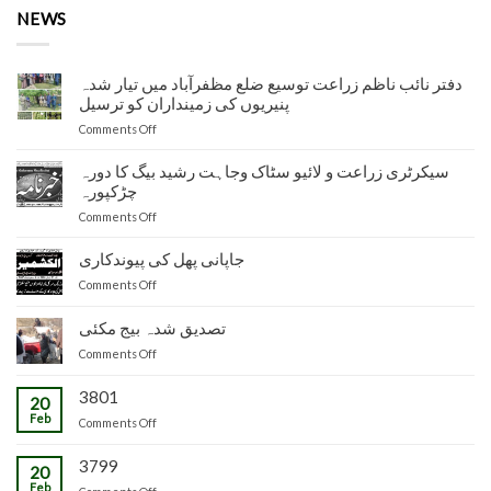
NEWS
دفتر نائب ناظم زراعت توسیع ضلع مظفرآباد میں تیار شدہ
پنیریوں کی زمینداران کو ترسیل
on
Comments Off
دفتر
نائب
سیکرٹری زراعت و لائیو سٹاک وجاہت رشید بیگ کا دورہ
ناظم
چڑکپورہ
زراعت
on
Comments Off
توسیع
سیکرٹری
ضلع
زراعت
جاپانی پھل کی پیوندکاری
مظفرآباد
و
میں
on
Comments Off
لائیو
تیار
جاپانی
سٹاک
شدہ
پھل
تصدیق شدہ بیج مکئی
وجاہت
پنیریوں
کی
رشید
کی
on
Comments Off
پیوندکاری
بیگ
زمینداران
تصدیق
کا
کو
شدہ
3801
20
دورہ
ترسیل
بیج
Feb
چڑکپورہ
on
Comments Off
مکئی
3799
20
Feb
on