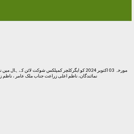
مورخہ 03 اکتوبر 2024 کو ایگرکلچر کمپلکس شوکت لائ
نمائندگان، ناظم اعلی زراعت جناب ملک عامر ، ناظم 