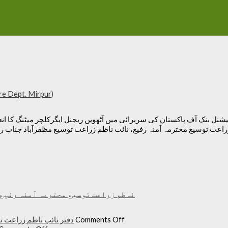
re Dept. Mirpur)
ن کے ہال میں نیشنل بنک آف پاکستان کی سربرائی میں آٹھویں ریجنل ایگرکلچر میٹن
زراعت توسیع محترمہ آمنہ رفیع، نائب ناظم زراعت توسیع مظفرآباد جناب 
ناظم زراعت توسیع محترمہ آمنہ رفیع 
on
دفتر نائب ناظم زراعت ت
Comments Off