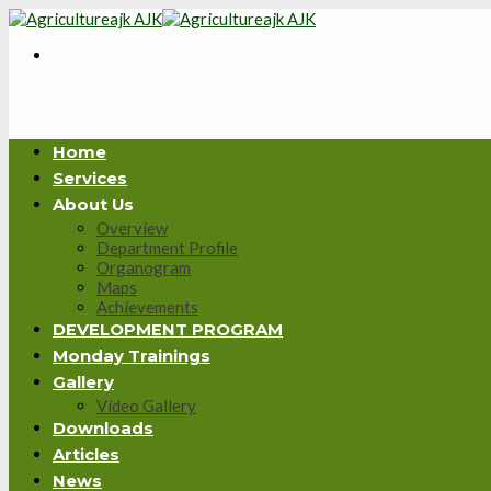
Skip
to
content
Home
Services
About Us
Overview
Department Profile
Organogram
Maps
Achievements
DEVELOPMENT PROGRAM
Monday Trainings
Gallery
Video Gallery
Downloads
Articles
News