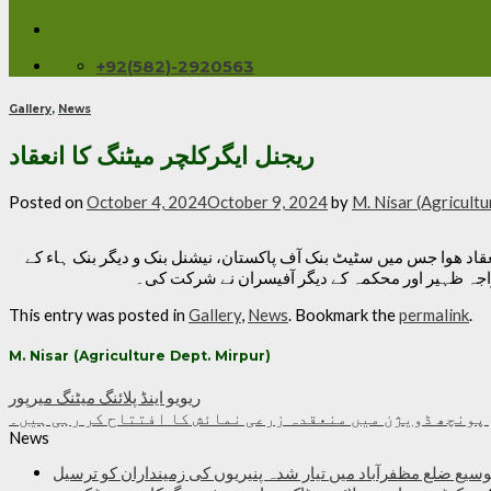
+92(582)-2920563
Gallery
,
News
ریجنل ایگرکلچر میٹنگ کا انعقاد
Posted on
October 4, 2024
October 9, 2024
by
M. Nisar (Agricultu
گ کا انعقاد ھوا جس میں سٹیٹ بنک آف پاکستان، نیشنل بنک و دیگر بنک ہاء کے
راجہ ظہیر اور محکمہ کے دیگر آفیسران نے شرکت کی۔
This entry was posted in
Gallery
,
News
. Bookmark the
permalink
.
M. Nisar (Agriculture Dept. Mirpur)
ریویو اینڈ پلائنگ میٹنگ میرپور
پونچھ ڈویژن میں منعقدہ زرعی نمائش کا افتتاح کر رہی ہیں۔
News
وسیع ضلع مظفرآباد میں تیار شدہ پنیریوں کی زمینداران کو ترسیل