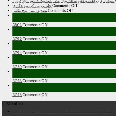
سیکرٹری زراعت و لائیو سٹاک وجاہت رشید بیگ کا دورہ چڑکپورہ
on
جاپانی پھل کی پیوندکاری
Comments Off
جاپانی
on
تصدیق شدہ بیج مکئی
Comments Off
پھل
تصدیق
20
کی
شدہ
Feb
on
3801
Comments Off
بیج
پیوندکاری
20
مکئی
Feb
on
3799
Comments Off
20
Feb
on
3794
Comments Off
16
Jan
on
3750
Comments Off
16
Jan
on
3748
Comments Off
16
Jan
on
3746
Comments Off
Information
AJK PROTECTION OF AGRICULTURAL LAND ACT, 2022