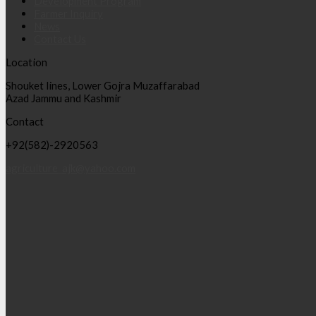
Development Program
Farmer Inquiry
News
Contact Us
Location
Shouket lines, Lower Gojra Muzaffarabad
Azad Jammu and Kashmir
Contact
+92(582)-2920563
agriculture_ajk@yahoo.com