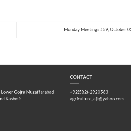
Monday Meetings #59, October 0
CONTACT
s, Lower Gojra Muzaffarabad
+92(582)-2920563
nd Kashmir
agriculture_ajk@yahoo.com