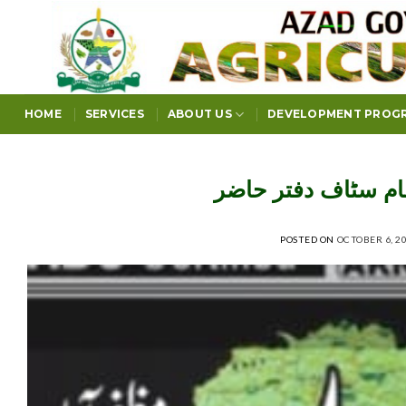
Skip
to
content
HOME
SERVICES
ABOUT US
DEVELOPMENT PROG
ام سٹاف دفتر حاضر
POSTED ON
OCTOBER 6, 2