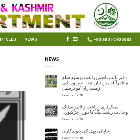
RTICLES
NEWS
+92(582)-2920563
NEWS
دفتر نائب ناظم زراعت توسیع ضلع
مظفرآباد میں تیار شدہ پنیریوں کی
زمینداران کو ترسیل
on
Comments Off
دفتر
نائب
سیکرٹری زراعت و لائیو سٹاک
ناظم
وجاہت رشید بیگ کا دورہ چڑکپورہ
زراعت
on
Comments Off
توسیع
سیکرٹری
ضلع
زراعت
مظفرآباد
جاپانی پھل کی پیوندکاری
و
میں
on
Comments Off
لائیو
تیار