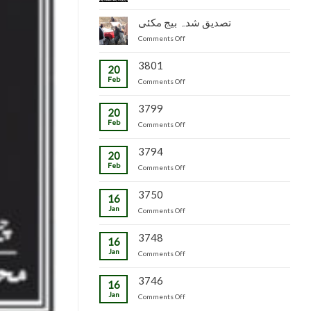
جاپانی
سٹاک
شدہ
پھل
وجاہت
تصدیق شدہ بیج مکئی
پنیریوں
کی
رشید
کی
on
Comments Off
پیوندکاری
بیگ
زمینداران
تصدیق
کا
کو
شدہ
3801
دورہ
ترسیل
20
بیج
چڑکپورہ
Feb
on
Comments Off
مکئی
3799
20
Feb
on
Comments Off
3794
20
Feb
on
Comments Off
3750
16
Jan
on
Comments Off
3748
16
Jan
on
Comments Off
3746
16
Jan
on
Comments Off