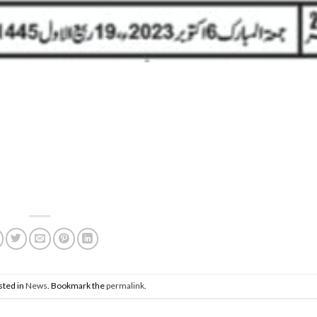
sted in
News
. Bookmark the
permalink
.