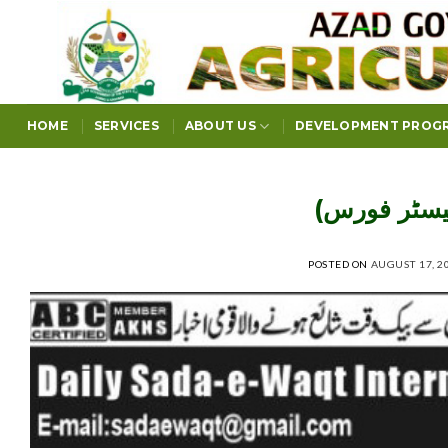
Skip
to
content
HOME
SERVICES
ABOUT US
DEVELOPMENT PROG
ائیسٹر فورس
POSTED ON
AUGUST 17, 2