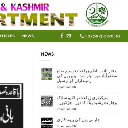
RTICLES
NEWS
+92(582)-2920563
NEWS
دفتر نائب ناظم زراعت توسیع ضلع
مظفرآباد میں تیار شدہ پنیریوں کی
زمینداران کو ترسیل
on
Comments Off
دفتر
نائب
سیکرٹری زراعت و لائیو سٹاک
ناظم
وجاہت رشید بیگ کا دورہ چڑکپورہ
زراعت
on
Comments Off
توسیع
سیکرٹری
ضلع
زراعت
مظفرآباد
جاپانی پھل کی پیوندکاری
و
میں
on
Comments Off
لائیو
تیار