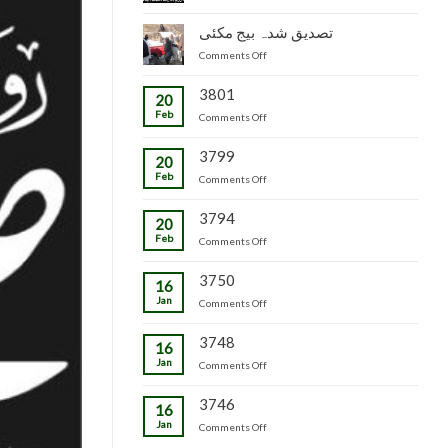
جاپانی
سٹاک
شدہ
پھل
وجاہت
تصدیق شدہ بیج مکئی
پنیریوں
کی
رشید
کی
on
Comments Off
پیوندکاری
بیگ
زمینداران
تصدیق
کا
کو
شدہ
3801
دورہ
ترسیل
20
بیج
چڑکپورہ
Feb
on
Comments Off
مکئی
3799
20
Feb
on
Comments Off
3794
20
Feb
on
Comments Off
3750
16
Jan
on
Comments Off
3748
16
Jan
on
Comments Off
3746
16
Jan
on
Comments Off