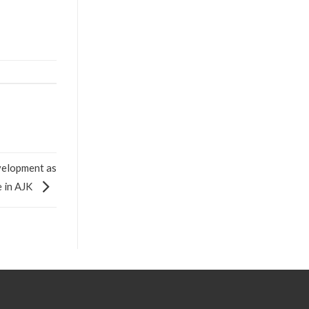
velopment as
e in AJK