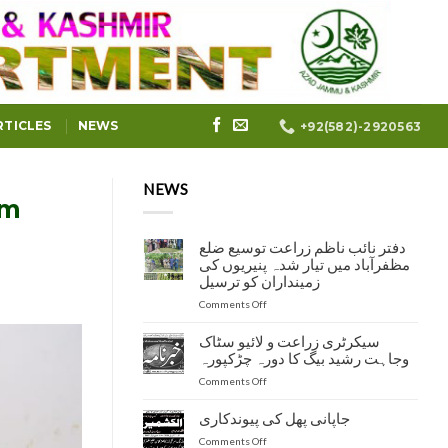
RTICLES
NEWS
+92(582)-2920563
NEWS
um
دفتر نائب ناظم زراعت توسیع ضلع
مظفرآباد میں تیار شدہ پنیریوں کی
زمینداران کو ترسیل
on
Comments Off
دفتر
نائب
سیکرٹری زراعت و لائیو سٹاک
ناظم
وجاہت رشید بیگ کا دورہ چڑکپورہ
زراعت
on
Comments Off
توسیع
سیکرٹری
ضلع
زراعت
مظفرآباد
جاپانی پھل کی پیوندکاری
و
میں
on
Comments Off
لائیو
تیار