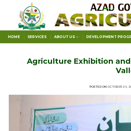
Skip
to
content
HOME
SERVICES
ABOUT US
DEVELOPMENT PROG
Agriculture Exhibition an
Vall
POSTED ON
OCTOBER 21, 2