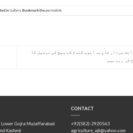
ted in
Gallery
. Bookmark the
permalink
.
عت سردار جاوید ایوب گندم کے بیج کی ترسیل کا
CONTACT
s, Lower Gojra Muzaffarabad
+92(582)-2920563
nd Kashmir
agriculture_ajk@yahoo.com