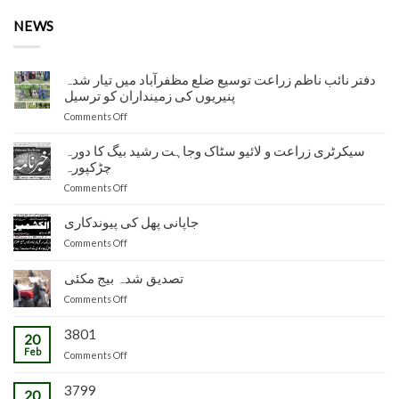
NEWS
دفتر نائب ناظم زراعت توسیع ضلع مظفرآباد میں تیار شدہ
پنیریوں کی زمینداران کو ترسیل
on
Comments Off
دفتر
نائب
سیکرٹری زراعت و لائیو سٹاک وجاہت رشید بیگ کا دورہ
ناظم
چڑکپورہ
زراعت
on
Comments Off
توسیع
سیکرٹری
ضلع
زراعت
جاپانی پھل کی پیوندکاری
مظفرآباد
و
میں
on
Comments Off
لائیو
تیار
جاپانی
سٹاک
شدہ
پھل
تصدیق شدہ بیج مکئی
وجاہت
پنیریوں
کی
رشید
کی
on
Comments Off
پیوندکاری
بیگ
زمینداران
تصدیق
کا
کو
شدہ
3801
20
دورہ
ترسیل
بیج
Feb
چڑکپورہ
on
Comments Off
مکئی
3799
20