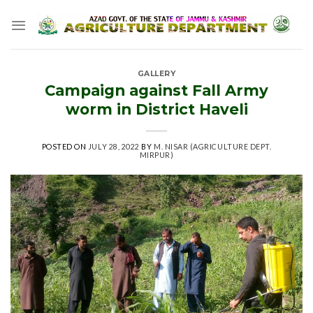
Skip
to
content
GALLERY
Campaign against Fall Army
worm in District Haveli
POSTED ON
JULY 28, 2022
BY
M. NISAR (AGRICULTURE DEPT.
MIRPUR)