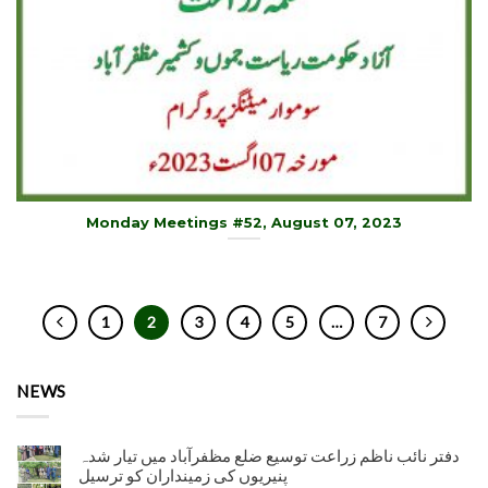
Monday Meetings #52, August 07, 2023
1
2
3
4
5
…
7
NEWS
دفتر نائب ناظم زراعت توسیع ضلع مظفرآباد میں تیار شدہ
پنیریوں کی زمینداران کو ترسیل