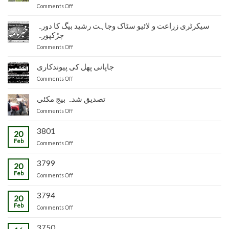
on
Comments Off
دفتر
نائب
سیکرٹری زراعت و لائیو سٹاک وجاہت رشید بیگ کا دورہ
ناظم
چڑکپورہ
زراعت
on
Comments Off
توسیع
سیکرٹری
ضلع
زراعت
جاپانی پھل کی پیوندکاری
مظفرآباد
و
میں
on
Comments Off
لائیو
تیار
جاپانی
سٹاک
شدہ
پھل
تصدیق شدہ بیج مکئی
وجاہت
پنیریوں
کی
رشید
کی
on
Comments Off
پیوندکاری
بیگ
زمینداران
تصدیق
کا
کو
شدہ
3801
20
دورہ
ترسیل
بیج
Feb
چڑکپورہ
on
Comments Off
مکئی
3799
20
Feb
on
Comments Off
3794
20
Feb
on
Comments Off
3750