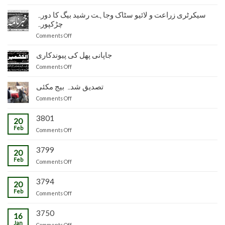
دفتر
نائب
سیکرٹری زراعت و لائیو سٹاک وجاہت رشید بیگ کا دورہ
ناظم
چڑکپورہ
زراعت
on
Comments Off
توسیع
سیکرٹری
ضلع
زراعت
جاپانی پھل کی پیوندکاری
مظفرآباد
و
میں
on
Comments Off
لائیو
تیار
جاپانی
سٹاک
شدہ
پھل
تصدیق شدہ بیج مکئی
وجاہت
پنیریوں
کی
رشید
کی
on
Comments Off
پیوندکاری
بیگ
زمینداران
تصدیق
کا
کو
شدہ
3801
20
دورہ
ترسیل
بیج
Feb
چڑکپورہ
on
Comments Off
مکئی
3799
20
Feb
on
Comments Off
3794
20
Feb
on
Comments Off
3750
16
Jan
on
Comments Off