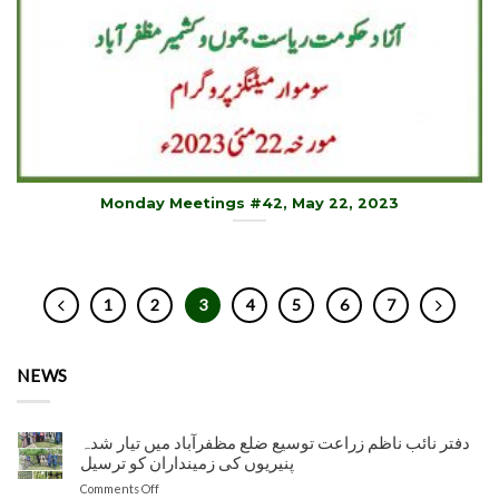
Monday Meetings #42, May 22, 2023
1
2
3
4
5
6
7
NEWS
دفتر نائب ناظم زراعت توسیع ضلع مظفرآباد میں تیار شدہ
پنیریوں کی زمینداران کو ترسیل
on
Comments Off