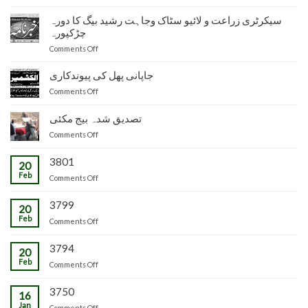
دفتر
نائب
سیکرٹری زراعت و لائیو سٹاک وجاہت رشید بیگ کا دورہ
ناظم
چڑکپورہ
زراعت
on
Comments Off
توسیع
سیکرٹری
ضلع
زراعت
جاپانی پھل کی پیوندکاری
مظفرآباد
و
میں
on
Comments Off
لائیو
تیار
جاپانی
سٹاک
شدہ
پھل
تصدیق شدہ بیج مکئی
وجاہت
پنیریوں
کی
رشید
کی
on
Comments Off
پیوندکاری
بیگ
زمینداران
تصدیق
کا
کو
شدہ
3801
20
دورہ
ترسیل
بیج
Feb
چڑکپورہ
on
Comments Off
مکئی
3799
20
Feb
on
Comments Off
3794
20
Feb
on
Comments Off
3750
16
Jan
on
Comments Off