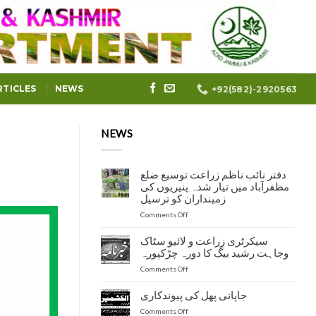
RTICLES
NEWS
+92(582)-2920563
NEWS
دفتر نائب ناظم زراعت توسیع ضلع
مظفرآباد میں تیار شدہ پنیریوں کی
زمینداران کو ترسیل
on
Comments Off
دفتر
نائب
سیکرٹری زراعت و لائیو سٹاک
ناظم
وجاہت رشید بیگ کا دورہ چڑکپورہ
زراعت
on
Comments Off
توسیع
سیکرٹری
ضلع
زراعت
مظفرآباد
جاپانی پھل کی پیوندکاری
و
میں
on
Comments Off
لائیو
تیار