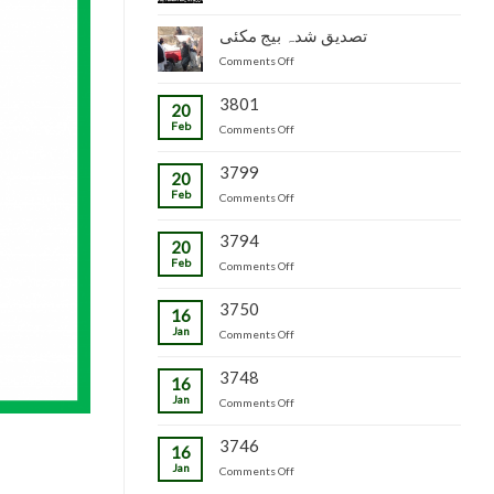
جاپانی
سٹاک
شدہ
پھل
وجاہت
تصدیق شدہ بیج مکئی
پنیریوں
کی
رشید
کی
on
Comments Off
پیوندکاری
بیگ
زمینداران
تصدیق
کا
کو
شدہ
3801
دورہ
ترسیل
20
بیج
چڑکپورہ
Feb
on
Comments Off
مکئی
3799
20
Feb
on
Comments Off
3794
20
Feb
on
Comments Off
3750
16
Jan
on
Comments Off
3748
16
Jan
on
Comments Off
3746
16
Jan
on
Comments Off