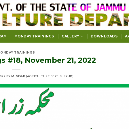
RAM
MONDAY TRAININGS
GALLERY
DOWNLOADS
A
ONDAY TRAININGS
 #18, November 21, 2022
2022
BY
M. NISAR (AGRICULTURE DEPT. MIRPUR)