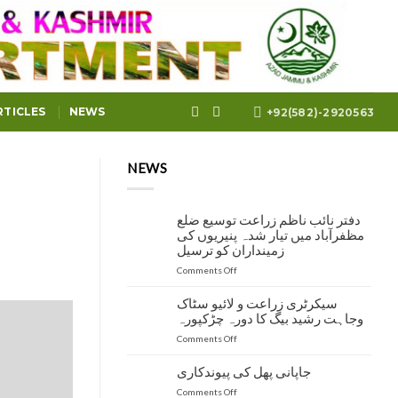
RTICLES
NEWS
+92(582)-2920563
NEWS
دفتر نائب ناظم زراعت توسیع ضلع
مظفرآباد میں تیار شدہ پنیریوں کی
زمینداران کو ترسیل
on
Comments Off
دفتر
نائب
سیکرٹری زراعت و لائیو سٹاک
ناظم
وجاہت رشید بیگ کا دورہ چڑکپورہ
زراعت
on
Comments Off
توسیع
سیکرٹری
ضلع
زراعت
مظفرآباد
جاپانی پھل کی پیوندکاری
و
میں
on
Comments Off
لائیو
تیار