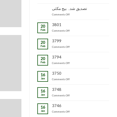
جاپانی
سٹاک
شدہ
پھل
وجاہت
تصدیق شدہ بیج مکئی
پنیریوں
کی
رشید
کی
on
Comments Off
پیوندکاری
بیگ
زمینداران
تصدیق
کا
کو
شدہ
3801
دورہ
ترسیل
20
بیج
چڑکپورہ
Feb
on
Comments Off
مکئی
3799
20
Feb
on
Comments Off
3794
20
Feb
on
Comments Off
3750
16
Jan
on
Comments Off
3748
16
Jan
on
Comments Off
3746
16
Jan
on
Comments Off