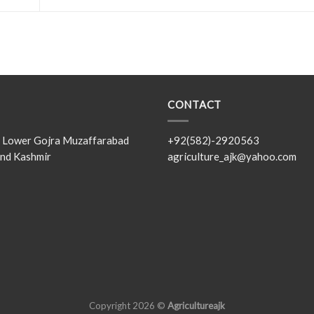
CONTACT
s, Lower Gojra Muzaffarabad
+92(582)-2920563
nd Kashmir
agriculture_ajk@yahoo.com
Copyright 2026 ©
Agricultureajk