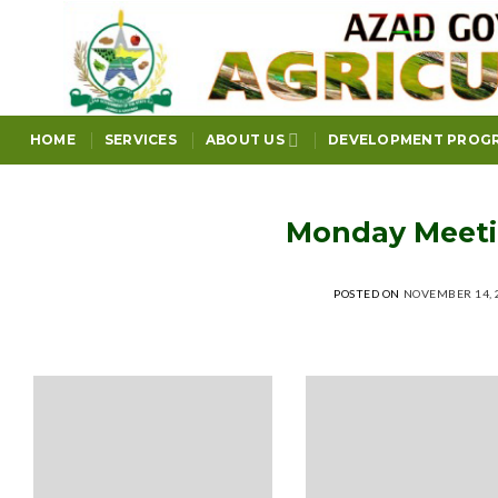
Skip
to
content
HOME
SERVICES
ABOUT US
DEVELOPMENT PROG
Monday Meeti
POSTED ON
NOVEMBER 14, 