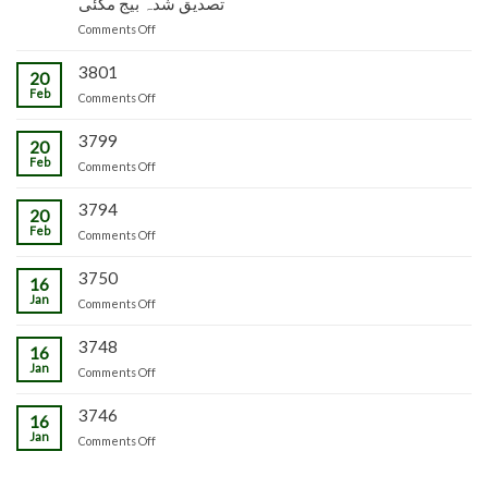
تصدیق شدہ بیج مکئی
وجاہت
پنیریوں
کی
رشید
کی
on
Comments Off
پیوندکاری
بیگ
زمینداران
تصدیق
کا
کو
شدہ
3801
20
دورہ
ترسیل
بیج
Feb
چڑکپورہ
on
Comments Off
مکئی
3799
20
Feb
on
Comments Off
3794
20
Feb
on
Comments Off
3750
16
Jan
on
Comments Off
3748
16
Jan
on
Comments Off
3746
16
Jan
on
Comments Off