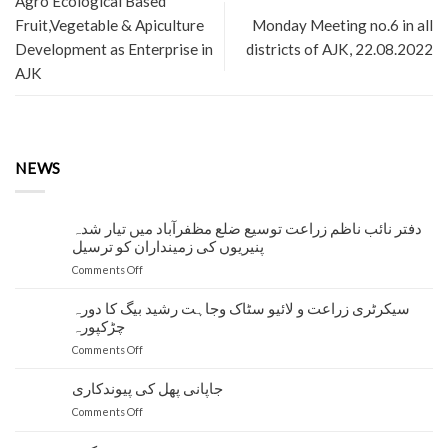
Agro Ecological Based
Fruit,Vegetable & Apiculture
Monday Meeting no.6 in all
Development as Enterprise in
districts of AJK, 22.08.2022
AJK
NEWS
دفتر نائب ناظم زراعت توسیع ضلع مظفرآباد میں تیار شدہ
پنیریوں کی زمینداران کو ترسیل
on
Comments Off
دفتر
نائب
سیکرٹری زراعت و لائیو سٹاک وجاہت رشید بیگ کا دورہ
ناظم
چڑکپورہ
زراعت
on
Comments Off
توسیع
سیکرٹری
ضلع
زراعت
جاپانی پھل کی پیوندکاری
مظفرآباد
و
میں
on
Comments Off
لائیو
تیار
جاپانی
سٹاک
شدہ
پھل