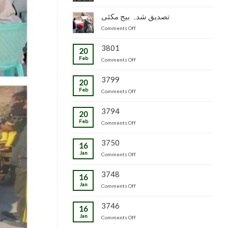
جاپانی
سٹاک
شدہ
پھل
وجاہت
تصدیق شدہ بیج مکئی
پنیریوں
کی
رشید
کی
on
Comments Off
پیوندکاری
بیگ
زمینداران
تصدیق
کا
کو
شدہ
3801
دورہ
ترسیل
20
بیج
چڑکپورہ
Feb
on
Comments Off
مکئی
3799
20
Feb
on
Comments Off
3794
20
Feb
on
Comments Off
3750
16
Jan
on
Comments Off
3748
16
Jan
on
Comments Off
3746
16
Jan
on
Comments Off