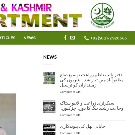
RTICLES
NEWS
+92(582)-2920563
NEWS
دفتر نائب ناظم زراعت توسیع ضلع
مظفرآباد میں تیار شدہ پنیریوں کی
زمینداران کو ترسیل
on
Comments Off
دفتر
نائب
سیکرٹری زراعت و لائیو سٹاک
ناظم
وجاہت رشید بیگ کا دورہ چڑکپورہ
زراعت
on
Comments Off
توسیع
سیکرٹری
ضلع
زراعت
مظفرآباد
جاپانی پھل کی پیوندکاری
و
میں
on
Comments Off
لائیو
تیار