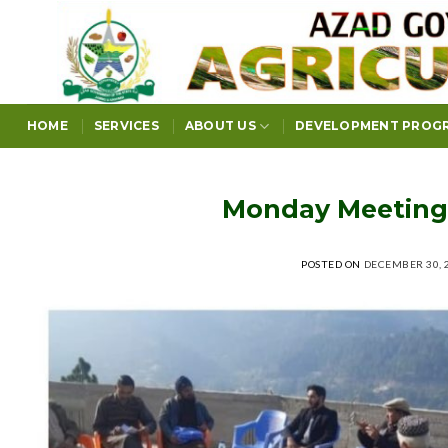
Skip
to
content
HOME
SERVICES
ABOUT US
DEVELOPMENT PROG
Monday Meetings
POSTED ON
DECEMBER 30, 