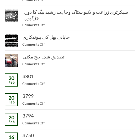
دفتر
نائب
سیکرٹری زراعت و لائیو سٹاک وجاہت رشید بیگ کا دورہ
ناظم
چڑکپورہ
زراعت
on
Comments Off
توسیع
سیکرٹری
ضلع
زراعت
جاپانی پھل کی پیوندکاری
مظفرآباد
و
میں
on
Comments Off
لائیو
تیار
جاپانی
سٹاک
شدہ
پھل
تصدیق شدہ بیج مکئی
وجاہت
پنیریوں
کی
رشید
کی
on
Comments Off
پیوندکاری
بیگ
زمینداران
تصدیق
کا
کو
شدہ
3801
20
دورہ
ترسیل
بیج
Feb
چڑکپورہ
on
Comments Off
مکئی
3799
20
Feb
on
Comments Off
3794
20
Feb
on
Comments Off
3750
16