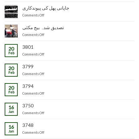
سیکرٹری
ضلع
زراعت
جاپانی پھل کی پیوندکاری
مظفرآباد
و
میں
on
Comments Off
لائیو
تیار
جاپانی
سٹاک
شدہ
پھل
تصدیق شدہ بیج مکئی
وجاہت
پنیریوں
کی
رشید
کی
on
Comments Off
پیوندکاری
بیگ
زمینداران
تصدیق
کا
کو
شدہ
3801
20
دورہ
ترسیل
بیج
Feb
چڑکپورہ
on
Comments Off
مکئی
3799
20
Feb
on
Comments Off
3794
20
Feb
on
Comments Off
3750
16
Jan
on
Comments Off
3748
16
Jan
on
Comments Off