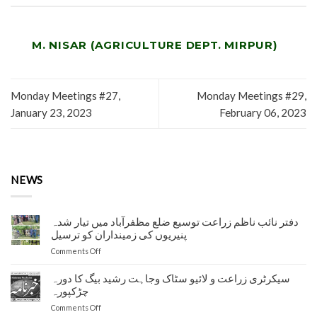
M. NISAR (AGRICULTURE DEPT. MIRPUR)
Monday Meetings #27,
Monday Meetings #29,
January 23, 2023
February 06, 2023
NEWS
دفتر نائب ناظم زراعت توسیع ضلع مظفرآباد میں تیار شدہ
پنیریوں کی زمینداران کو ترسیل
on
Comments Off
دفتر
نائب
سیکرٹری زراعت و لائیو سٹاک وجاہت رشید بیگ کا دورہ
ناظم
چڑکپورہ
زراعت
on
Comments Off
توسیع