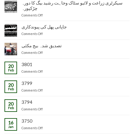
نائب
سیکرٹری زراعت و لائیو سٹاک وجاہت رشید بیگ کا دورہ
ناظم
چڑکپورہ
زراعت
on
Comments Off
توسیع
سیکرٹری
ضلع
زراعت
جاپانی پھل کی پیوندکاری
مظفرآباد
و
میں
on
Comments Off
لائیو
تیار
جاپانی
سٹاک
شدہ
پھل
تصدیق شدہ بیج مکئی
وجاہت
پنیریوں
کی
رشید
کی
on
Comments Off
پیوندکاری
بیگ
زمینداران
تصدیق
کا
کو
شدہ
3801
20
دورہ
ترسیل
بیج
Feb
چڑکپورہ
on
Comments Off
مکئی
3799
20
Feb
on
Comments Off
3794
20
Feb
on
Comments Off
3750
16
Jan
on
Comments Off