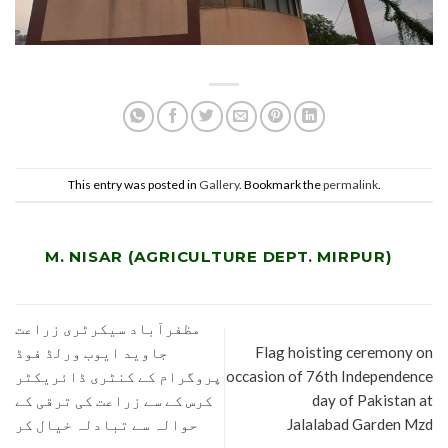
This entry was posted in
Gallery
. Bookmark the
permalink
.
M. NISAR (AGRICULTURE DEPT. MIRPUR)
مظفرآباد سیکرٹری زراعت
جاوید ایوب ورلڈ فوڈ
Flag hoisting ceremony on
پروگرام کے کنٹری ڈائریکٹر
occasion of 76th Independence
کرس کے سے زراعت کی ترقی کے
day of Pakistan at
حوالہ سے تبادلہ خیال کر
Jalalabad Garden Mzd
رہے ہیں