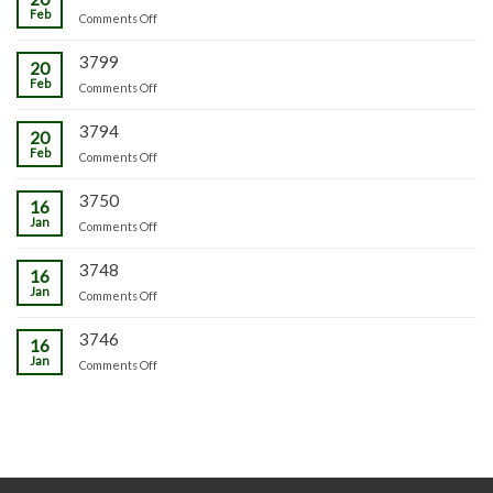
ترسیل
بیج
Feb
چڑکپورہ
on
Comments Off
مکئی
3799
20
Feb
on
Comments Off
3794
20
Feb
on
Comments Off
3750
16
Jan
on
Comments Off
3748
16
Jan
on
Comments Off
3746
16
Jan
on
Comments Off