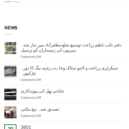
NEWS
دفتر نائب ناظم زراعت توسیع ضلع مظفرآباد میں تیار شدہ
پنیریوں کی زمینداران کو ترسیل
on
Comments Off
دفتر
نائب
سیکرٹری زراعت و لائیو سٹاک وجاہت رشید بیگ کا دورہ
ناظم
چڑکپورہ
زراعت
on
Comments Off
توسیع
سیکرٹری
ضلع
زراعت
جاپانی پھل کی پیوندکاری
مظفرآباد
و
میں
on
Comments Off
لائیو
تیار
جاپانی
سٹاک
شدہ
پھل
تصدیق شدہ بیج مکئی
وجاہت
پنیریوں
کی
رشید
کی
on
Comments Off
پیوندکاری
بیگ
زمینداران
تصدیق
کا
کو
شدہ
3801
20
دورہ