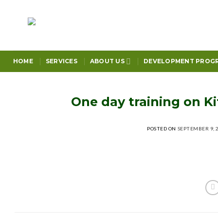
Skip
to
content
HOME
SERVICES
ABOUT US
DEVELOPMENT PROG
One day training on K
POSTED ON
SEPTEMBER 9, 