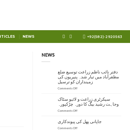
RTICLES
NEWS
+92(582)-2920563
NEWS
دفتر نائب ناظم زراعت توسیع ضلع
مظفرآباد میں تیار شدہ پنیریوں کی
زمینداران کو ترسیل
on
Comments Off
دفتر
نائب
سیکرٹری زراعت و لائیو سٹاک
ناظم
وجاہت رشید بیگ کا دورہ چڑکپورہ
زراعت
on
Comments Off
توسیع
سیکرٹری
ضلع
زراعت
مظفرآباد
جاپانی پھل کی پیوندکاری
و
میں
on
Comments Off
لائیو
تیار