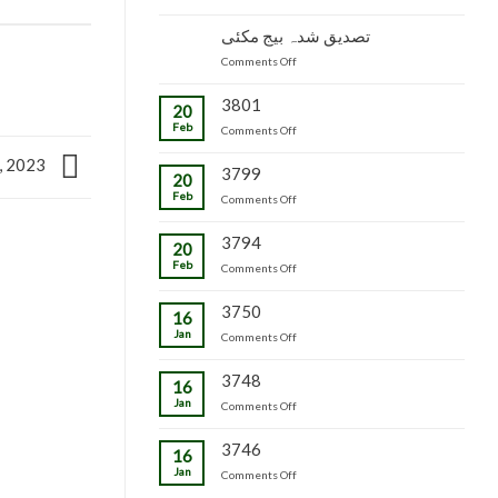
جاپانی
سٹاک
شدہ
پھل
وجاہت
تصدیق شدہ بیج مکئی
پنیریوں
کی
رشید
کی
on
Comments Off
پیوندکاری
بیگ
زمینداران
تصدیق
کا
کو
شدہ
3801
دورہ
ترسیل
20
بیج
چڑکپورہ
Feb
on
Comments Off
مکئی
, 2023
3799
20
Feb
on
Comments Off
3794
20
Feb
on
Comments Off
3750
16
Jan
on
Comments Off
3748
16
Jan
on
Comments Off
3746
16
Jan
on
Comments Off