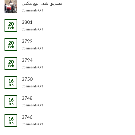
پھل
تصدیق شدہ بیج مکئی
وجاہت
پنیریوں
کی
رشید
کی
on
Comments Off
پیوندکاری
بیگ
زمینداران
تصدیق
کا
کو
شدہ
3801
20
دورہ
ترسیل
بیج
Feb
چڑکپورہ
on
Comments Off
مکئی
3799
20
Feb
on
Comments Off
3794
20
Feb
on
Comments Off
3750
16
Jan
on
Comments Off
3748
16
Jan
on
Comments Off
3746
16
Jan
on
Comments Off