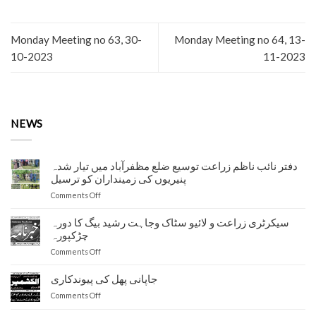
Monday Meeting no 63, 30-
Monday Meeting no 64, 13-
10-2023
11-2023
NEWS
دفتر نائب ناظم زراعت توسیع ضلع مظفرآباد میں تیار شدہ
پنیریوں کی زمینداران کو ترسیل
on
Comments Off
دفتر
نائب
سیکرٹری زراعت و لائیو سٹاک وجاہت رشید بیگ کا دورہ
ناظم
چڑکپورہ
زراعت
on
Comments Off
توسیع
سیکرٹری
ضلع
زراعت
جاپانی پھل کی پیوندکاری
مظفرآباد
و
میں
on
Comments Off
لائیو
تیار
جاپانی
سٹاک
شدہ