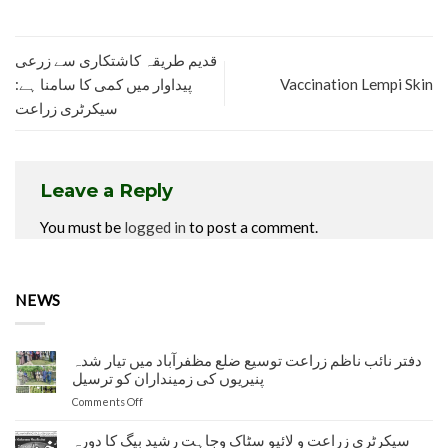
قدیم طریقہ کاشتکاری سے زرعی
پیداوار میں کمی کا سامنا ہے:
Vaccination Lempi Skin
سیکرٹری زراعت
Leave a Reply
You must be
logged in
to post a comment.
NEWS
دفتر نائب ناظم زراعت توسیع ضلع مظفرآباد میں تیار شدہ
پنیریوں کی زمینداران کو ترسیل
on
Comments Off
دفتر
نائب
سیکرٹری زراعت و لائیو سٹاک وجاہت رشید بیگ کا دورہ