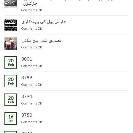
ناظم
چڑکپورہ
زراعت
on
Comments Off
توسیع
سیکرٹری
ضلع
زراعت
جاپانی پھل کی پیوندکاری
مظفرآباد
و
میں
on
Comments Off
لائیو
تیار
جاپانی
سٹاک
شدہ
پھل
تصدیق شدہ بیج مکئی
وجاہت
پنیریوں
کی
رشید
کی
on
Comments Off
پیوندکاری
بیگ
زمینداران
تصدیق
کا
کو
شدہ
3801
20
دورہ
ترسیل
بیج
Feb
چڑکپورہ
on
Comments Off
مکئی
3799
20
Feb
on
Comments Off
3794
20
Feb
on
Comments Off
3750
16
Jan
on
Comments Off