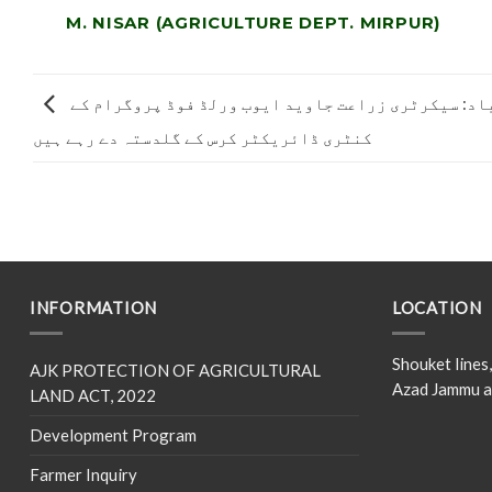
M. NISAR (AGRICULTURE DEPT. MIRPUR)
مظفرآباد: سیکرٹری زراعت جاوید ایوب ورلڈ فوڈ پروگرام کے
کنٹری ڈائریکٹر کرس کے گلدستہ دے رہے ہیں
INFORMATION
LOCATION
Shouket line
AJK PROTECTION OF AGRICULTURAL
Azad Jammu a
LAND ACT, 2022
Development Program
Farmer Inquiry