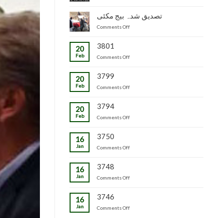
جاپانی
سٹاک
شدہ
پھل
وجاہت
تصدیق شدہ بیج مکئی
پنیریوں
کی
رشید
کی
on
Comments Off
پیوندکاری
بیگ
زمینداران
تصدیق
کا
کو
شدہ
3801
دورہ
ترسیل
20
بیج
چڑکپورہ
Feb
on
Comments Off
مکئی
3799
20
Feb
on
Comments Off
3794
20
Feb
on
Comments Off
3750
16
Jan
on
Comments Off
3748
16
Jan
on
Comments Off
3746
16
Jan
on
Comments Off