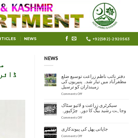
RTICLES
NEWS
+92(582)-2920563
NEWS
مظ
ڈائری
دفتر نائب ناظم زراعت توسیع ضلع
مظفرآباد میں تیار شدہ پنیریوں کی
زمینداران کو ترسیل
on
Comments Off
دفتر
نائب
سیکرٹری زراعت و لائیو سٹاک
ناظم
وجاہت رشید بیگ کا دورہ چڑکپورہ
زراعت
on
Comments Off
توسیع
سیکرٹری
ضلع
زراعت
مظفرآباد
جاپانی پھل کی پیوندکاری
و
میں
on
Comments Off
لائیو
تیار