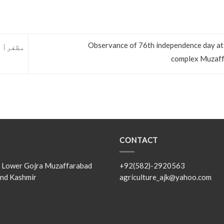
Observance of 76th independence day at 
complex Muzaf
CONTACT
s, Lower Gojra Muzaffarabad
+92(582)-2920563
nd Kashmir
agriculture_ajk@yahoo.com