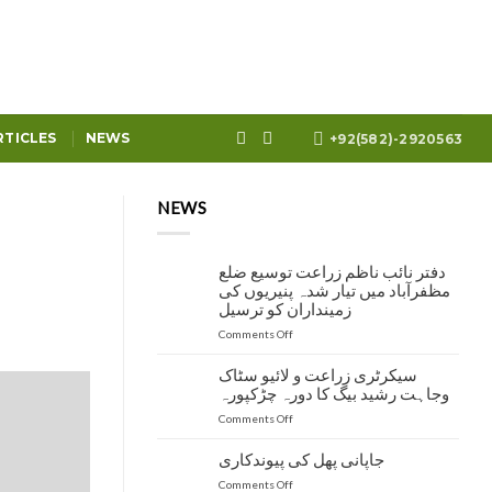
RTICLES
NEWS
+92(582)-2920563
NEWS
دفتر نائب ناظم زراعت توسیع ضلع
مظفرآباد میں تیار شدہ پنیریوں کی
زمینداران کو ترسیل
on
Comments Off
دفتر
نائب
سیکرٹری زراعت و لائیو سٹاک
ناظم
وجاہت رشید بیگ کا دورہ چڑکپورہ
زراعت
on
Comments Off
توسیع
سیکرٹری
ضلع
زراعت
مظفرآباد
جاپانی پھل کی پیوندکاری
و
میں
on
Comments Off
لائیو
تیار