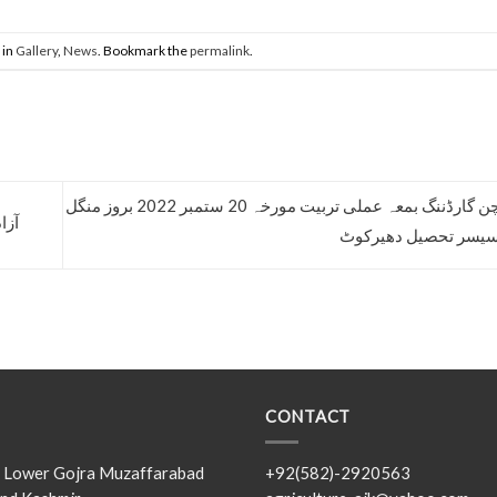
 in
Gallery
,
News
. Bookmark the
permalink
.
تربیت برائے کچن گارڈننگ بمعہ عملی تربیت مورخہ 20 ستمبر 2022 بروز منگل
آزا
CONTACT
s, Lower Gojra Muzaffarabad
+92(582)-2920563