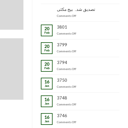
جاپانی
سٹاک
شدہ
پھل
وجاہت
تصدیق شدہ بیج مکئی
پنیریوں
کی
رشید
کی
on
Comments Off
پیوندکاری
بیگ
زمینداران
تصدیق
کا
کو
شدہ
3801
دورہ
ترسیل
20
بیج
چڑکپورہ
Feb
on
Comments Off
مکئی
3799
20
Feb
on
Comments Off
3794
20
Feb
on
Comments Off
3750
16
Jan
on
Comments Off
3748
16
Jan
on
Comments Off
3746
16
Jan
on
Comments Off