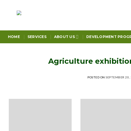
Skip
to
content
HOME
SERVICES
ABOUT US
DEVELOPMENT PROG
Agriculture exhibiti
POSTED ON
SEPTEMBER 20, 