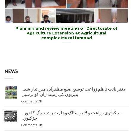
Planning and review meeting of Directorate of
Agriculture Extension at Agricultural
complex Muzaffarabad
NEWS
دفتر نائب ناظم زراعت توسیع ضلع مظفرآباد میں تیار شدہ
پنیریوں کی زمینداران کو ترسیل
on
Comments Off
دفتر
نائب
سیکرٹری زراعت و لائیو سٹاک وجاہت رشید بیگ کا دورہ
ناظم
چڑکپورہ
زراعت
on
Comments Off
توسیع
سیکرٹری
ضلع