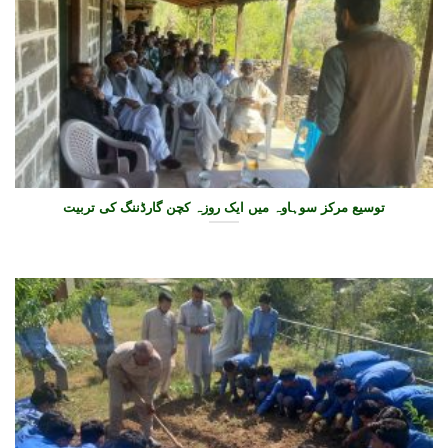
توسیع مرکز سوہاوہ میں ایک روزہ کچن گارڈننگ کی تربیت