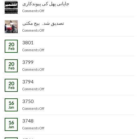
زراعت
جاپانی پھل کی پیوندکاری
مظفرآباد
و
میں
on
Comments Off
لائیو
تیار
جاپانی
سٹاک
شدہ
پھل
تصدیق شدہ بیج مکئی
وجاہت
پنیریوں
کی
رشید
کی
on
Comments Off
پیوندکاری
بیگ
زمینداران
تصدیق
کا
کو
شدہ
3801
20
دورہ
ترسیل
بیج
Feb
چڑکپورہ
on
Comments Off
مکئی
3799
20
Feb
on
Comments Off
3794
20
Feb
on
Comments Off
3750
16
Jan
on
Comments Off
3748
16
Jan
on
Comments Off