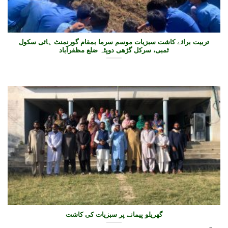
تربیت برائے کاشت سبزیات موسم سرما بمقام گورنمنٹ ہائی سکول
ٹمبی، سرکل گڑھی دوپٹہ ضلع مظفرآباد
گھریلو پیمانے پر سبزیات کی کاشت