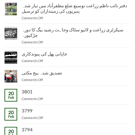
دفتر نائب ناظم زراعت توسیع ضلع مظفرآباد میں تیار شدہ
پنیریوں کی زمینداران کو ترسیل
on
Comments Off
دفتر
نائب
سیکرٹری زراعت و لائیو سٹاک وجاہت رشید بیگ کا دورہ
ناظم
چڑکپورہ
زراعت
on
Comments Off
توسیع
سیکرٹری
ضلع
زراعت
جاپانی پھل کی پیوندکاری
مظفرآباد
و
میں
on
Comments Off
لائیو
تیار
جاپانی
سٹاک
شدہ
پھل
تصدیق شدہ بیج مکئی
وجاہت
پنیریوں
کی
رشید
کی
on
Comments Off
پیوندکاری
بیگ
زمینداران
تصدیق
کا
کو
شدہ
3801
20
دورہ
ترسیل
بیج
Feb
چڑکپورہ
on
Comments Off
مکئی
3799
20
Feb
on
Comments Off
3794
20