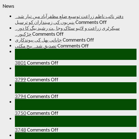
News
دفتر نائب ناظم زراعت توسیع ضلع مظفرآباد میں تیار شدہ
on
پنیریوں کی زمینداران کو ترسیل
Comments Off
دفتر
سیکرٹری زراعت و لائیو سٹاک وجاہت رشید بیگ کا دورہ
نائب
on
چڑکپورہ
Comments Off
ناظم
سیکرٹری
on
جاپانی پھل کی پیوندکاری
Comments Off
زراعت
جاپانی
زراعت
on
تصدیق شدہ بیج مکئی
Comments Off
توسیع
پھل
تصدیق
و
20
ضلع
کی
شدہ
لائیو
Feb
on
3801
Comments Off
سٹاک
بیج
پیوندکاری
مظفرآباد
20
میں
مکئی
وجاہت
Feb
تیار
رشید
on
3799
Comments Off
شدہ
بیگ
20
پنیریوں
کا
Feb
کی
دورہ
on
3794
Comments Off
زمینداران
چڑکپورہ
16
کو
Jan
ترسیل
on
3750
Comments Off
16
Jan
on
3748
Comments Off
16