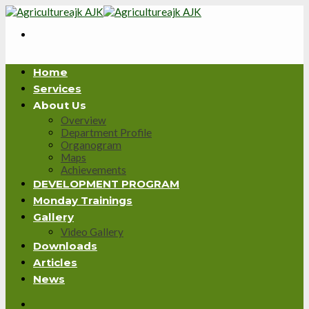
Skip
to
content
Home
Services
About Us
Overview
Department Profile
Organogram
Maps
Achievements
DEVELOPMENT PROGRAM
Monday Trainings
Gallery
Video Gallery
Downloads
Articles
News