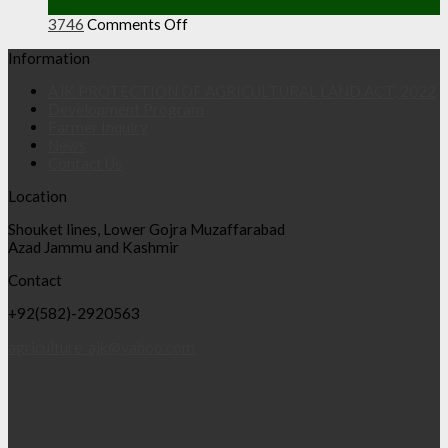
Jan
on
3746
Comments Off
Information
AJK PROTECTION OF AGRICULTURAL LAND ACT, 2022
Development Program
Farmer Inquiry
News
Contact Us
Location
Shouket lines, Lower Gojra Muzaffarabad
Azad Jammu and Kashmir
Contact
+92(582)-2920563
agriculture_ajk@yahoo.com