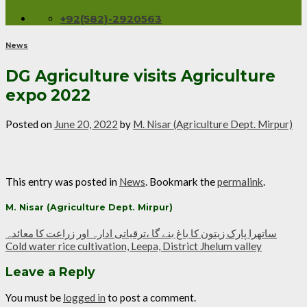
+92(582)-2920563
News
DG Agriculture visits Agriculture
expo 2022
Posted on
June 20, 2022
by
M. Nisar (Agriculture Dept. Mirpur)
This entry was posted in
News
. Bookmark the
permalink
.
M. Nisar (Agriculture Dept. Mirpur)
ساتھرا پارک زیتون کا باغ بنے گا ،ترقیاتی ادارہ اور زراعت کا معائدہ
Cold water rice cultivation, Leepa, District Jhelum valley
Leave a Reply
You must be
logged in
to post a comment.