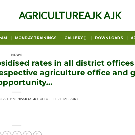
RAM
MONDAY TRAININGS
GALLERY
DOWNLOADS
A
NEWS
idised rates in all district offices
espective agriculture office and 
opportunity…
2022
BY
M. NISAR (AGRICULTURE DEPT. MIRPUR)