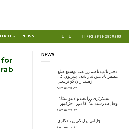
RTICLES
NEWS
+92(582)-2920563
NEWS
 for
grab
دفتر نائب ناظم زراعت توسیع ضلع
مظفرآباد میں تیار شدہ پنیریوں کی
زمینداران کو ترسیل
on
Comments Off
دفتر
نائب
سیکرٹری زراعت و لائیو سٹاک
ناظم
وجاہت رشید بیگ کا دورہ چڑکپورہ
زراعت
on
Comments Off
توسیع
سیکرٹری
ضلع
زراعت
مظفرآباد
جاپانی پھل کی پیوندکاری
و
میں
on
Comments Off
لائیو
تیار