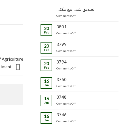
جاپانی
سٹاک
شدہ
پھل
وجاہت
تصدیق شدہ بیج مکئی
پنیریوں
کی
رشید
کی
on
Comments Off
پیوندکاری
بیگ
زمینداران
تصدیق
کا
کو
شدہ
3801
دورہ
ترسیل
20
بیج
چڑکپورہ
Feb
on
Comments Off
مکئی
3799
20
Feb
on
Comments Off
 Agriculture
3794
20
rtment
Feb
on
Comments Off
3750
16
Jan
on
Comments Off
3748
16
Jan
on
Comments Off
3746
16
Jan
on
Comments Off