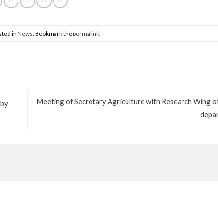
sted in
News
. Bookmark the
permalink
.
Meeting of Secretary Agriculture with Research Wing of
 by
depa