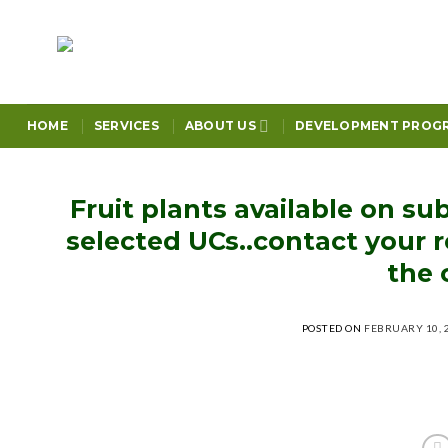
Skip
to
content
HOME
SERVICES
ABOUT US
DEVELOPMENT PROG
Fruit plants available on subs
selected UCs..contact your r
the 
POSTED ON
FEBRUARY 10, 