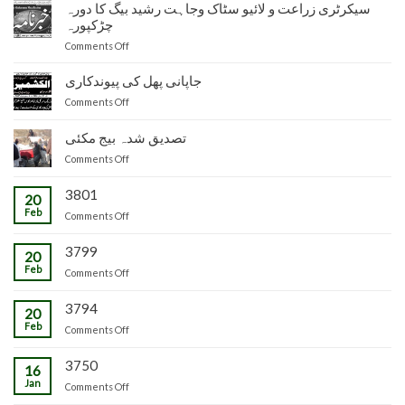
نائب
سیکرٹری زراعت و لائیو سٹاک وجاہت رشید بیگ کا دورہ
ناظم
چڑکپورہ
زراعت
on
Comments Off
توسیع
سیکرٹری
ضلع
زراعت
جاپانی پھل کی پیوندکاری
مظفرآباد
و
میں
on
Comments Off
لائیو
تیار
جاپانی
سٹاک
شدہ
پھل
تصدیق شدہ بیج مکئی
وجاہت
پنیریوں
کی
رشید
کی
on
Comments Off
پیوندکاری
بیگ
زمینداران
تصدیق
کا
کو
شدہ
3801
20
دورہ
ترسیل
بیج
Feb
چڑکپورہ
on
Comments Off
مکئی
3799
20
Feb
on
Comments Off
3794
20
Feb
on
Comments Off
3750
16
Jan
on
Comments Off