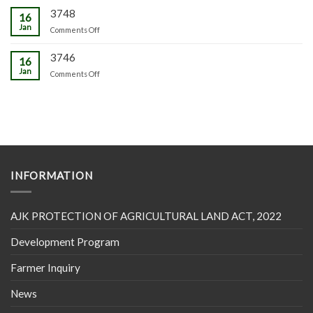
3748
16
Jan
on
Comments Off
3746
16
Jan
on
Comments Off
INFORMATION
AJK PROTECTION OF AGRICULTURAL LAND ACT, 2022
Development Program
Farmer Inquiry
News