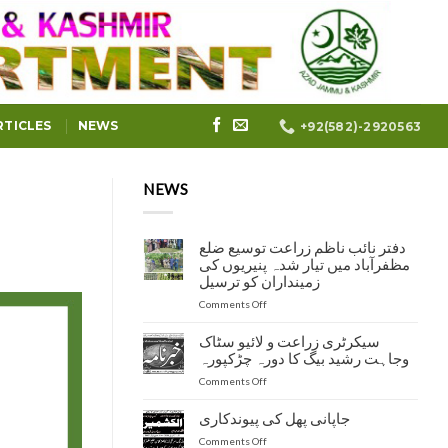
RTICLES
NEWS
+92(582)-2920563
NEWS
دفتر نائب ناظم زراعت توسیع ضلع
مظفرآباد میں تیار شدہ پنیریوں کی
زمینداران کو ترسیل
on
Comments Off
دفتر
نائب
سیکرٹری زراعت و لائیو سٹاک
ناظم
وجاہت رشید بیگ کا دورہ چڑکپورہ
زراعت
on
Comments Off
توسیع
سیکرٹری
ضلع
زراعت
مظفرآباد
جاپانی پھل کی پیوندکاری
و
میں
on
Comments Off
لائیو
تیار