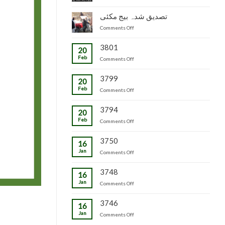
جاپانی
سٹاک
شدہ
پھل
وجاہت
تصدیق شدہ بیج مکئی
پنیریوں
کی
رشید
کی
on
Comments Off
پیوندکاری
بیگ
زمینداران
تصدیق
کا
کو
شدہ
3801
دورہ
ترسیل
20
بیج
چڑکپورہ
Feb
on
Comments Off
مکئی
3799
20
Feb
on
Comments Off
3794
20
Feb
on
Comments Off
3750
16
Jan
on
Comments Off
3748
16
Jan
on
Comments Off
3746
16
Jan
on
Comments Off