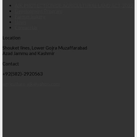
AJK PROTECTION OF AGRICULTURAL LAND ACT, 2022
Development Program
Farmer Inquiry
News
Contact Us
Location
Shouket lines, Lower Gojra Muzaffarabad
Azad Jammu and Kashmir
Contact
+92(582)-2920563
agriculture_ajk@yahoo.com