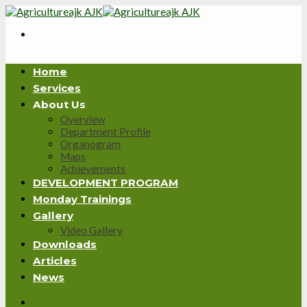
Skip
to
content
Home
Services
About Us
Overview
Department Profile
Organogram
Maps
Achievements
DEVELOPMENT PROGRAM
Monday Trainings
Gallery
Video Gallery
Downloads
Articles
News