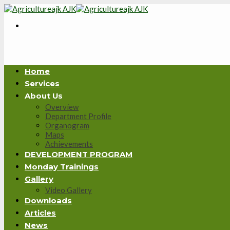
Skip
to
content
Home
Services
About Us
Overview
Department Profile
Organogram
Maps
Achievements
DEVELOPMENT PROGRAM
Monday Trainings
Gallery
Video Gallery
Downloads
Articles
News