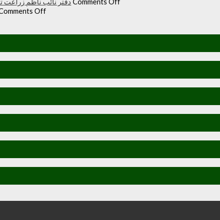
on
دفتر نائب ناظم زراعت ت
Comments Off
دفتر
on
Comments Off
نائب
سیکرٹری
ناظم
زراعت
زراعت
و
توسیع
لائیو
ضلع
سٹاک
مظفرآباد
وجاہت
میں
رشید
تیار
بیگ
شدہ
کا
پنیریوں
دورہ
کی
چڑکپورہ
زمینداران
کو
ترسیل