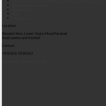
AJK PROTECTION OF AGRICULTURAL LAND ACT, 2022
Development Program
Farmer Inquiry
News
Contact Us
Location
Shouket lines, Lower Gojra Muzaffarabad
Azad Jammu and Kashmir
Contact
+92(582)-2920563
agriculture_ajk@yahoo.com