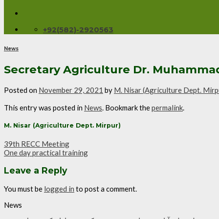
+92(582)-2920563
News
Secretary Agriculture Dr. Muhammad
Posted on
November 29, 2021
by
M. Nisar (Agriculture Dept. Mirp
This entry was posted in
News
. Bookmark the
permalink
.
M. Nisar (Agriculture Dept. Mirpur)
39th RECC Meeting
One day practical training
Leave a Reply
You must be
logged in
to post a comment.
News