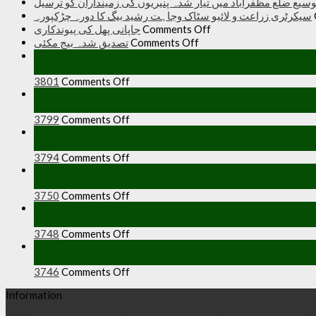
وسیع ضلع مظفرآباد میں تیار شدہ پنیریوں کی زمینداران کو ترسیل
سیکرٹری زراعت و لائیو سٹاک وجاہت رشید بیگ کا دورہ چڑکپورہ
on
جاپانی پھل کی پیوندکاری
Comments Off
جاپانی
on
تصدیق شدہ بیج مکئی
Comments Off
پھل
تصدیق
20
کی
شدہ
Feb
on
3801
Comments Off
بیج
پیوندکاری
20
مکئی
Feb
on
3799
Comments Off
20
Feb
on
3794
Comments Off
16
Jan
on
3750
Comments Off
16
Jan
on
3748
Comments Off
16
Jan
on
3746
Comments Off
Information