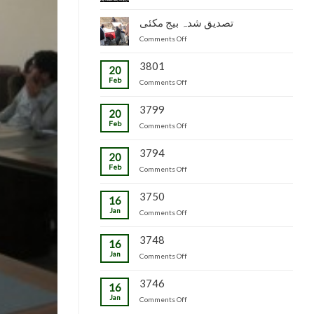
جاپانی
سٹاک
شدہ
پھل
وجاہت
تصدیق شدہ بیج مکئی
پنیریوں
کی
رشید
کی
on
Comments Off
پیوندکاری
بیگ
زمینداران
تصدیق
کا
کو
شدہ
3801
دورہ
ترسیل
20
بیج
چڑکپورہ
Feb
on
Comments Off
مکئی
3799
20
Feb
on
Comments Off
3794
20
Feb
on
Comments Off
3750
16
Jan
on
Comments Off
3748
16
Jan
on
Comments Off
3746
16
Jan
on
Comments Off