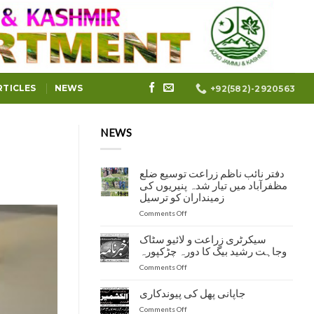
RTICLES
NEWS
+92(582)-2920563
NEWS
دفتر نائب ناظم زراعت توسیع ضلع
مظفرآباد میں تیار شدہ پنیریوں کی
زمینداران کو ترسیل
on
Comments Off
دفتر
نائب
سیکرٹری زراعت و لائیو سٹاک
ناظم
وجاہت رشید بیگ کا دورہ چڑکپورہ
زراعت
on
Comments Off
توسیع
سیکرٹری
ضلع
زراعت
مظفرآباد
جاپانی پھل کی پیوندکاری
و
میں
on
Comments Off
لائیو
تیار