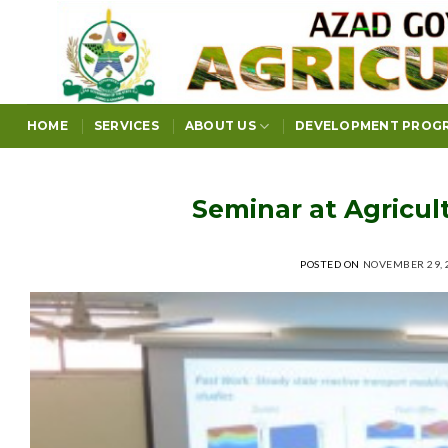
Skip
to
content
HOME
SERVICES
ABOUT US
DEVELOPMENT PROG
Seminar at Agricu
POSTED ON
NOVEMBER 29, 