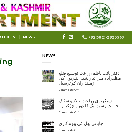
RTICLES
NEWS
+92(582)-2920563
NEWS
ting
دفتر نائب ناظم زراعت توسیع ضلع
مظفرآباد میں تیار شدہ پنیریوں کی
زمینداران کو ترسیل
on
Comments Off
دفتر
نائب
سیکرٹری زراعت و لائیو سٹاک
ناظم
وجاہت رشید بیگ کا دورہ چڑکپورہ
زراعت
on
Comments Off
توسیع
سیکرٹری
ضلع
زراعت
مظفرآباد
جاپانی پھل کی پیوندکاری
و
میں
on
Comments Off
لائیو
تیار