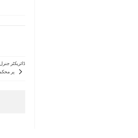
ڈائریکٹر جنرل
پر محکمہ زراعت توسیع کے سٹال کا معائینہ