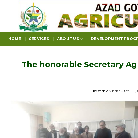
Skip
to
content
HOME
SERVICES
ABOUT US
DEVELOPMENT PROG
The honorable Secretary Agri
POSTED ON
FEBRUARY 11, 