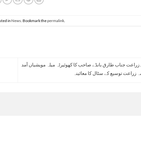
sted in
News
. Bookmark the
permalink
.
 زراعت جناب طارق بانڈے صاحب کا کھوئیرٹہ میلہ مویشیاں آمد